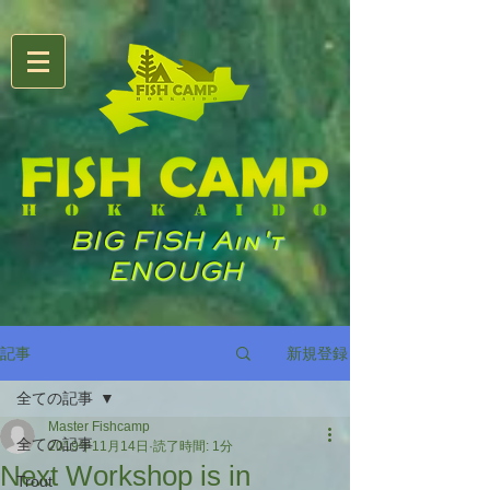
BIG FISH Ain't
ENOUGH
新規登録
記事
全ての記事
Master Fishcamp
全ての記事
2019年11月14日
読了時間: 1分
Next Workshop is in
Trout