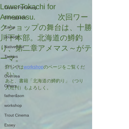
LowerTokachi for
Tactics FlyFishing
Amemasu. 次回ワー
fishingguide
クショップの舞台は、十勝
Camp
川下本部。北海道の鱒釣
Journey
り、第二章アメマス～がテ
Nativetrout
ーマ。
Tackles
イベント
詳しくは
workshop
のページをご覧くだ
さい。
Oversea
あと、書籍「北海道の鱒釣り」（つり
Others
人社刊）もよろしく。
father&son
workshop
Trout Cinema
Essey