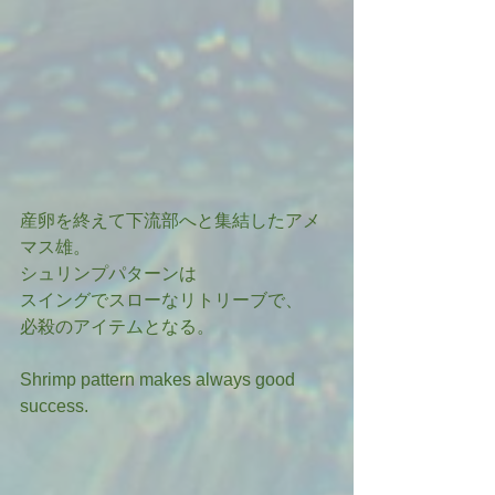
産卵を終えて下流部へと集結したアメ
マス雄。
シュリンプパターンは
スイングでスローなリトリーブで、
必殺のアイテムとなる。
Shrimp pattern makes always good 
success.   