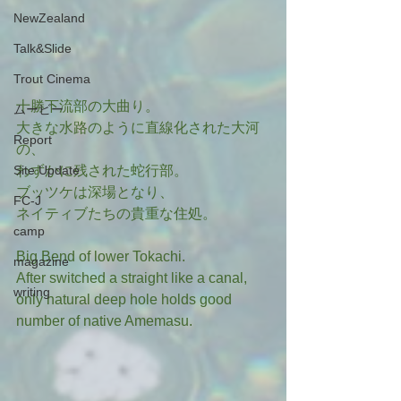
NewZealand
Talk&Slide
Trout Cinema
十勝下流部の大曲り。
ムービー
大きな水路のように直線化された大河
Report
の、
Site Update
わずかに残された蛇行部。
ブッツケは深場となり、
FC-J
ネイティブたちの貴重な住処。
camp
Big Bend of lower Tokachi.
magazine
After switched a straight like a canal,
writing
only natural deep hole holds good 
number of native Amemasu.