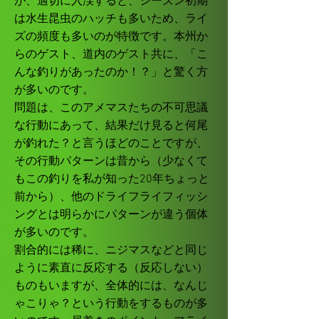
が、適切に入渓すると、シーズン初期
は水生昆虫のハッチも多いため、ライ
ズの頻度も多いのが特徴です。本州か
らのゲスト、道内のゲスト共に、「こ
んな釣りがあったのか！？」と驚く方
が多いのです。
問題は、このアメマスたちの不可思議
な行動にあって、結果だけ見ると何尾
が釣れた？と言うほどのことですが、
その行動パターンは昔から（少なくて
もこの釣りを私が知った20年ちょっと
前から）、他のドライフライフィッシ
ングとは明らかにパターンが違う個体
が多いのです。
割合的には稀に、ニジマスなどと同じ
ように素直に反応する（反応しない）
ものもいますが、全体的には、なんじ
ゃこりゃ？という行動をするものが多