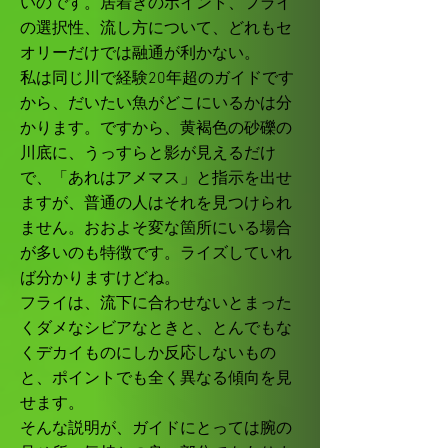
いのです。居着きのポイント、フライ
の選択性、流し方について、どれもセ
オリーだけでは融通が利かない。
私は同じ川で経験20年超のガイドです
から、だいたい魚がどこにいるかは分
かります。ですから、黄褐色の砂礫の
川底に、うっすらと影が見えるだけ
で、「あれはアメマス」と指示を出せ
ますが、普通の人はそれを見つけられ
ません。おおよそ変な箇所にいる場合
が多いのも特徴です。ライズしていれ
ば分かりますけどね。
フライは、流下に合わせないとまった
くダメなシビアなときと、とんでもな
くデカイものにしか反応しないもの
と、ポイントでも全く異なる傾向を見
せます。
そんな説明が、ガイドにとっては腕の