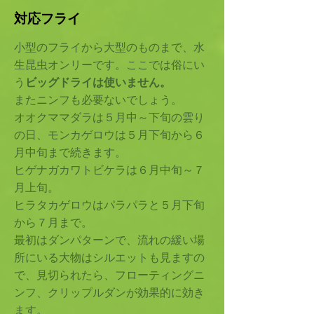
対応フライ
小型のフライから大型のものまで、水
生昆虫オンリーです。ここでは俗にい
う
ビッグドライは使いません。
またニンフも必要ないでしょう。
オオクママダラは５月中～下旬の雲り
の日、モンカゲロウは５月下旬から６
月中旬まで続きます。
ヒゲナガカワトビケラは６月中旬～７
月上旬。
ヒラタカゲロウはパラパラと５月下旬
から７月まで。
​最初はダンパターンで、流れの緩い場
所にいる大物はシルエットも見ますの
で、見切られたら、フローティングニ
ンフ、クリップルダンが効果的に効き
ます。