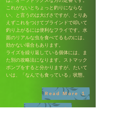
は、オーソドックスな方の定番です。
これがないとちょっと釣りにならな
い、と言うのは大げさですが、とりあ
えずこれをつけてブラインドで叩いて
釣り上がるには便利なフライです。水
面のリアルな虫を食べてるものには、
効かない場合もあります。
​ライズを繰り返している個体には、ま
た別の攻略法になります。ストマック
ポンプをすると分かりますが、たいて
いは、「なんでも食っている」状態。
Read More １
Read More ２
Read More ３