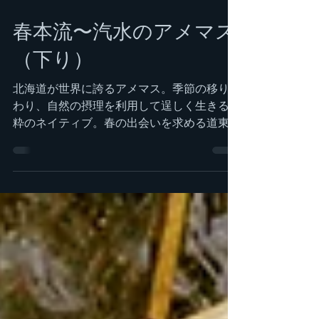
2023年4月12日
読了時間: 3分
春本流〜汽水のアメマス
（下り）
北海道が世界に誇るアメマス。季節の移り変
わり、自然の摂理を利用して逞しく生きる生
粋のネイティブ。春の出会いを求める道東の
釣り旅。