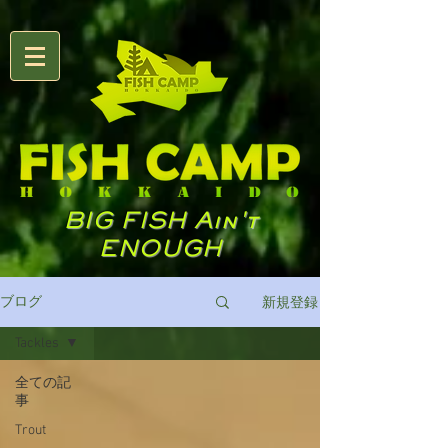
BIG FISH Ain't
ENOUGH
新規登録
ブログ
Tackles
全ての記
事
Trout