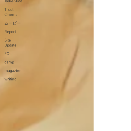
Talk&Slide
Trout
Cinema
ムービー
Report
Site
Update
FC-J
camp
magazine
writing