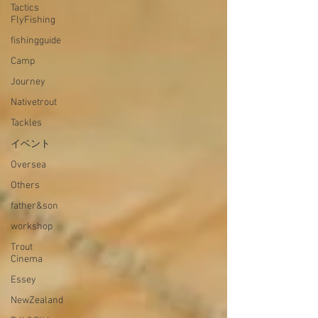
Tactics
FlyFishing
fishingguide
Camp
Journey
Nativetrout
Tackles
イベント
Oversea
Others
father&son
workshop
Trout
Cinema
Essey
NewZealand