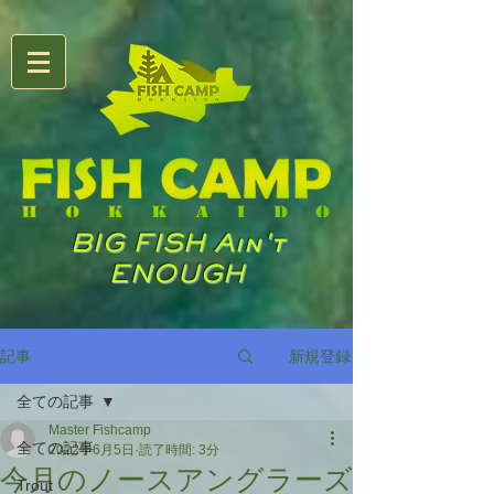
BIG FISH Ain't
ENOUGH
新規登録
記事
全ての記事
Master Fishcamp
全ての記事
2022年6月5日
読了時間: 3分
今月のノースアングラーズ
Trout