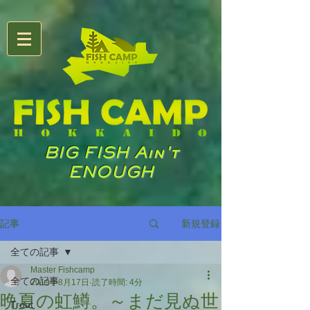
BIG FISH Ain't
ENOUGH
新規登録
記事
全ての記事
Master Fishcamp
全ての記事
2019年8月17日
読了時間: 4分
晩夏の虹鱒。～まだ見ぬ世
Trout