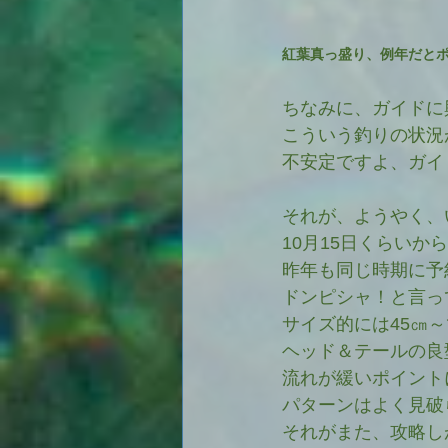
紅葉真っ盛り、例年だとポツ
ちなみに、ガイドに
こういう釣りの状況
不安定ですよ、ガイ
それが、ようやく、
10月15日くらいか
昨年も同じ時期に予
ドンピシャ！と言っ
サイズ的には45㎝
ヘッド＆テールの良
流れが緩いポイント
パターンはよく見破
それがまた、攻略し