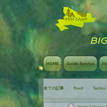
BIG
HOME
Guide Service
Fi
全ての記事
Trout
Tactics
Master Fishcamp