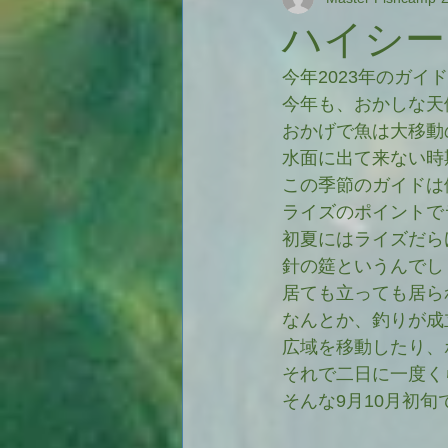
Nativetrout
Tackles
ハイシー
今年2023年のガ
workshop
Trout Cinema
今年も、おかしな天
おかげで魚は大移動
水面に出て来ない時
Trout Cinema
ムービー
この季節のガイドは
ライズのポイントで
初夏にはライズだら
magazine
writing
針の筵というんでし
居ても立っても居ら
なんとか、釣りが成
広域を移動したり、
それで二日に一度く
そんな9月10月初旬