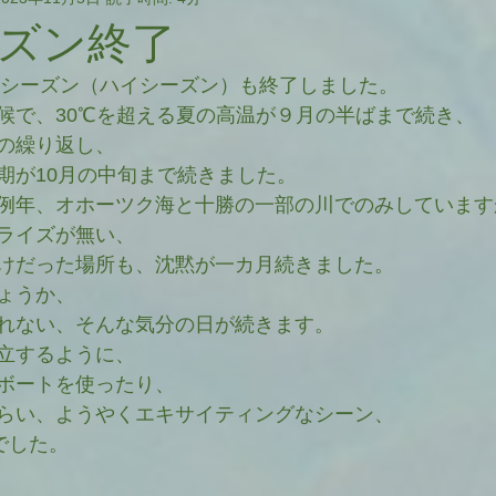
イベント
Oversea
Others
father&son
ズン終了
イドシーズン（ハイシーズン）も終了しました。
Essey
NewZealand
Talk&Slide
候で、30℃を超える夏の高温が９月の半ばまで続き、
の繰り返し、
期が10月の中旬まで続きました。
Report
Site Update
FC-J
camp
例年、オホーツク海と十勝の一部の川でのみしています
ライズが無い、
けだった場所も、沈黙が一カ月続きました。
ょうか、
れない、そんな気分の日が続きます。
立するように、
ボートを使ったり、
らい、ようやくエキサイティングなシーン、
でした。