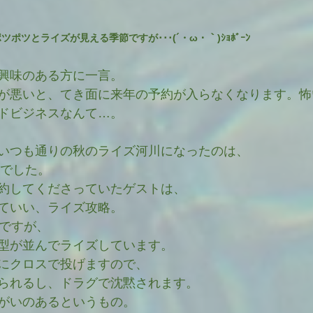
ポツとライズが見える季節ですが･･･(´・ω・｀)ｼｮﾎﾞｰﾝ
興味のある方に一言。
が悪いと、てき面に来年の予約が入らなくなります。怖
ドビジネスなんて…。
いつも通りの秋のライズ河川になったのは、
らでした。
約してくださっていたゲストは、
ていい、ライズ攻略。
～ですが、
型が並んでライズしています。
にクロスで投げますので、
られるし、ドラグで沈黙されます。
がいのあるというもの。