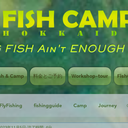
 FISH Ain't ENOUGH
sh & Camp
料金とご予約
Workshop-tour
Fis
 FlyFishing
fishingguide
Camp
Journey
2023年11月5日
読了時間: 4分