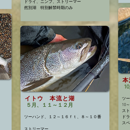
ドライ、ニンフ、ストリーマー
​然別湖 特別解禁時期のみ
本
1
イトウ 本流と湖
ツー
５月、１１～１２月
10
スト
ツーハンド、１２～１６ｆｔ、８～１０番
ドラ
​ス
ストリーマー