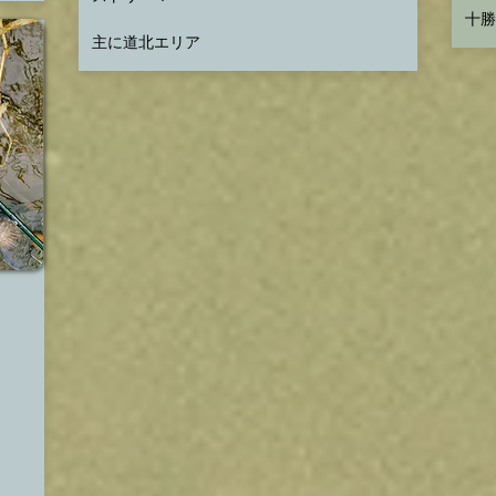
十勝
​主に道北エリア