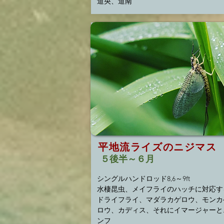
​道央、道南
​平地流ライズのニジマス
５後半～６月
シングルハンドロッド8,6～9ft
水棲昆虫、メイフライのハッチに対応す
ドライフライ、マダラカゲロウ、モンカ
ロウ、カディス、それにイマージャーと
ンフ