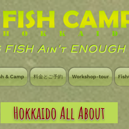
 FISH Ain't ENOUGH
sh & Camp
料金とご予約
Workshop-tour
Fis
Hokkaido All About