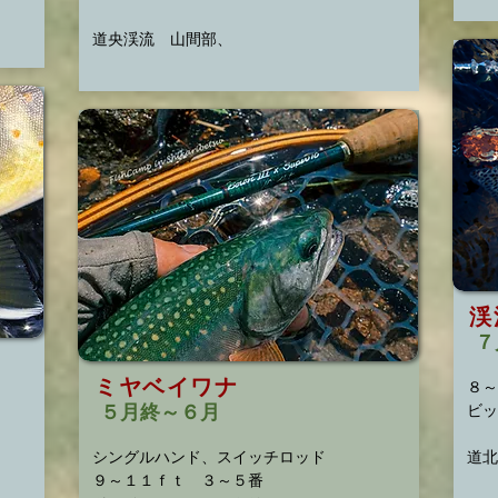
​道央渓流 山間部、​
渓
７
ミヤベイワナ
８～
５月終～６月
ビッ
シングルハンド、スイッチロッド
道北
​９～１１ｆｔ ３～５番