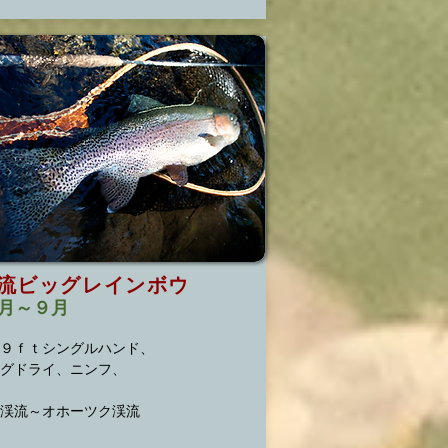
流ビッグレインボウ
月～９月
９ｆｔシングルハンド、
グドライ、
ニンフ、
渓流～オホーツク渓流