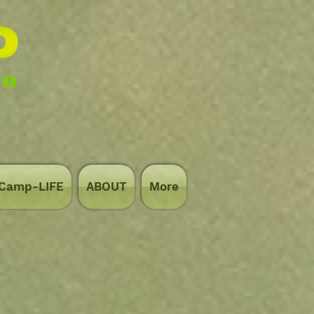
hCamp-LIFE
ABOUT
More