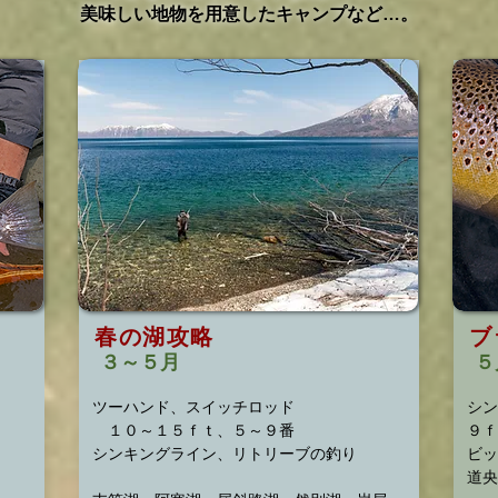
美味しい地物を用意したキャンプなど…。
春の湖攻略
ブ
３～５月
５
ツーハンド、スイッチロッド
シン
１０～１５ｆｔ、５～９番
​９
シンキングライン、リトリーブの釣り
ビッ
​道