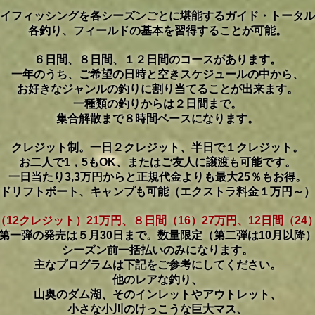
イフィッシングを各シーズンごとに堪能するガイド・トータル
​各釣り、フィールドの基本を習得することが可能。
６日間、
８日間、１２
日間のコースがあります。
一年のうち、ご希望の日時と空きスケジュールの中から、
お好きなジャンルの釣りに割り当てることが出来ます。
一種類の釣りからは２日間まで。
集合解散まで８時間ベースになります。
クレジット制。一日２クレジット、半日で１クレジット。
お二人で1，5もOK、またはご友人に譲渡も可能です。
一日当たり3,3万円からと正規代金よりも最大25％もお得。
ドリフトボート、キャンプも可能（エクストラ料金１万円～）
12クレジット）21万円、８日間（16）27万円、12日間（24
第一弾の発売は５月30日まで。数量限定（第二弾は10月以降
シーズン前一括払いのみになります。
主なプログラムは下記をご参考にしてください。
他のレアな釣り、
山奥のダム湖、そのインレットやアウトレット、
小さな小川のけっこうな巨大マス、