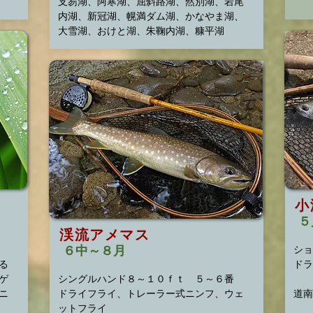
​支笏湖、阿寒湖、屈斜路湖、然別湖、岩尾
内湖、新冠湖、幌満ダム湖、かなやま湖、
大雪湖、おけと湖、朱鞠内湖、糠平湖
小
５
渓流アメマス
６中～８月
ショ
る
ドラ
ゲ
シングルハンド８～１０ｆｔ ５～６番
ニ
ドライフライ、トレーラー式ニンフ、ウェ
​道
ットフライ