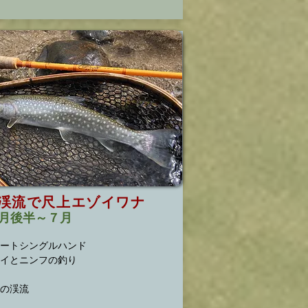
渓流で尺上エゾイワナ
月後半～７月
ートシングルハンド
イとニンフの釣り​
南の渓流