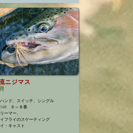
流ニジマス
0月
ハンド、スイッチ、シングル
～14ft ６～８番
リーマー、
イフライの
スケーティング
ペイ・キャスト